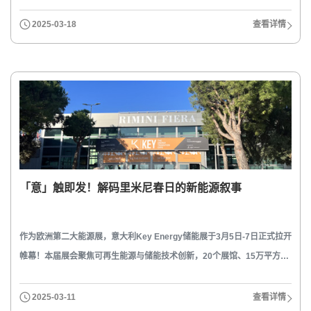
2025-03-18
查看详情
「意」触即发！解码里米尼春日的新能源叙事
作为欧洲第二大能源展，意大利Key Energy储能展于3月5日-7日正式拉开
帷幕！本届展会聚焦可再生能源与储能技术创新，20个展馆、15万平方米
展区、1500+企业同台竞技，而爱维达也成功借助此次展会，建立新的合
作伙伴关系，拓展全球商业机遇。
2025-03-11
查看详情