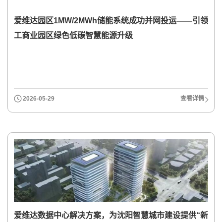
爱维达园区1MW/2MWh储能系统成功并网投运——引领
工商业园区绿色低碳智慧能源升级
2026-05-29
查看详情
爱维达数据中心解决方案，为沈阳智慧城市建设提供“新